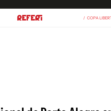
/
COPA LIBE
Olímpicos
S
tbol
g
ortivo