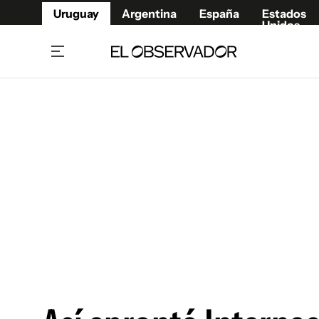
Uruguay
Argentina
España
Estados
Unidos
Home
Juegos 
Referí
Rugby
Fútbol
Básque
Mundial 2026
Tenis
Resultados Deportivos
Runnin
Fútbol internacional
Polidep
Copa Libertadores
Motor