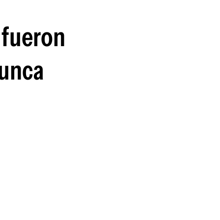
guenos en:
 fueron
nunca