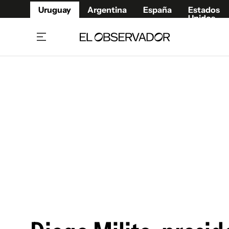
Uruguay
Argentina
España
Estados
Unidos
Home
Juegos 
Referí
Rugby
Fútbol
Básque
Mundial 2026
Tenis
Resultados Deportivos
Runnin
Fútbol internacional
Polidep
Copa Libertadores
Motor