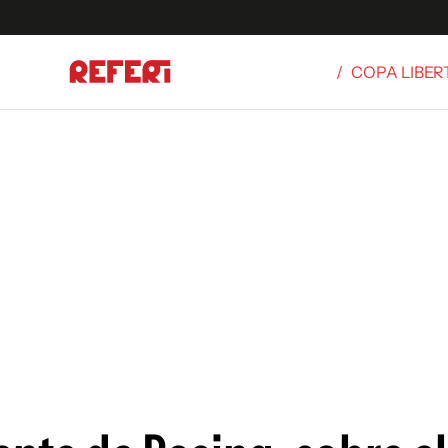
/
COPA LIBE
Olímpicos
S
tbol
g
ortivo