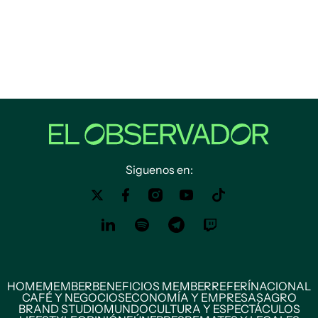
Siguenos en:
HOME
MEMBER
BENEFICIOS MEMBER
REFERÍ
NACIONAL
CAFÉ Y NEGOCIOS
ECONOMÍA Y EMPRESAS
AGRO
BRAND STUDIO
MUNDO
CULTURA Y ESPECTÁCULOS