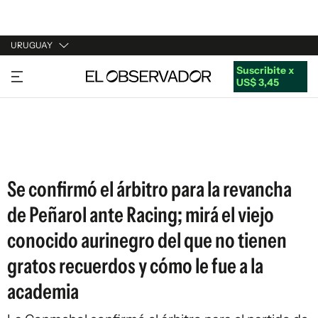
URUGUAY
Suscribite x
URUGUAY
US$ 3,45
ARGENTINA
ESPAÑA
ESTADOS UNIDOS
Se confirmó el árbitro para la revancha
de Peñarol ante Racing; mirá el viejo
conocido aurinegro del que no tienen
gratos recuerdos y cómo le fue a la
academia