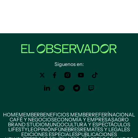
Siguenos en:
HOME
MEMBER
BENEFICIOS MEMBER
REFERÍ
NACIONAL
CAFÉ Y NEGOCIOS
ECONOMÍA Y EMPRESAS
AGRO
BRAND STUDIO
MUNDO
CULTURA Y ESPECTÁCULOS
LIFESTYLE
OPINIÓN
FÚNEBRES
REMATES Y LEGALES
EDICIONES ESPECIALES
PUBLICACIONES