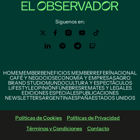
Siguenos en:
HOME
MEMBER
BENEFICIOS MEMBER
REFERÍ
NACIONAL
CAFÉ Y NEGOCIOS
ECONOMÍA Y EMPRESAS
AGRO
BRAND STUDIO
MUNDO
CULTURA Y ESPECTÁCULOS
LIFESTYLE
OPINIÓN
FÚNEBRES
REMATES Y LEGALES
EDICIONES ESPECIALES
PUBLICACIONES
NEWSLETTERS
ARGENTINA
ESPAÑA
ESTADOS UNIDOS
Políticas de Cookies
Políticas de Privacidad
Términos y Condiciones
Contacto