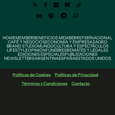
HOME
MEMBER
BENEFICIOS MEMBER
REFERÍ
NACIONAL
CAFÉ Y NEGOCIOS
ECONOMÍA Y EMPRESAS
AGRO
BRAND STUDIO
MUNDO
CULTURA Y ESPECTÁCULOS
LIFESTYLE
OPINIÓN
FÚNEBRES
REMATES Y LEGALES
EDICIONES ESPECIALES
PUBLICACIONES
NEWSLETTERS
ARGENTINA
ESPAÑA
ESTADOS UNIDOS
Políticas de Cookies
Políticas de Privacidad
Términos y Condiciones
Contacto