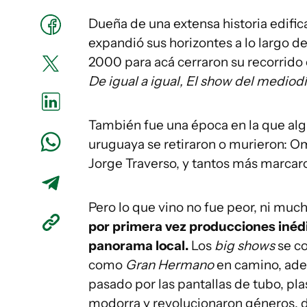
Dueña de una extensa historia edifica
expandió sus horizontes a lo largo de
2000 para acá cerraron su recorrido
De igual a igual, El show del mediod
También fue una época en la que algu
uruguaya se retiraron o murieron: Om
Jorge Traverso, y tantos más marcaro
Pero lo que vino no fue peor, ni mu
por primera vez producciones inédi
panorama local.
Los
big shows
se c
como
Gran Hermano
en camino, adem
pasado por las pantallas de tubo, p
modorra y revolucionaron géneros, de