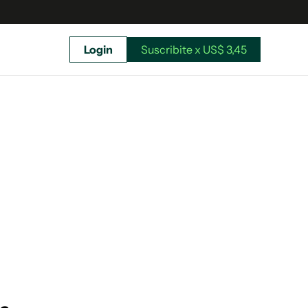
Login
Suscribite x US$ 3,45
uscríbete ahora a El Observador y elegí hasta
donde llegar.
Suscribite x US$ 3,45