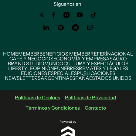
Siguenos en:
HOME
MEMBER
BENEFICIOS MEMBER
REFERÍ
NACIONAL
CAFÉ Y NEGOCIOS
ECONOMÍA Y EMPRESAS
AGRO
BRAND STUDIO
MUNDO
CULTURA Y ESPECTÁCULOS
LIFESTYLE
OPINIÓN
FÚNEBRES
REMATES Y LEGALES
EDICIONES ESPECIALES
PUBLICACIONES
NEWSLETTERS
ARGENTINA
ESPAÑA
ESTADOS UNIDOS
Políticas de Cookies
Políticas de Privacidad
Términos y Condiciones
Contacto