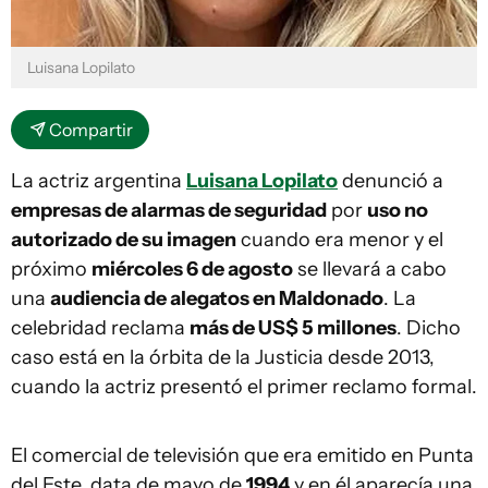
Luisana Lopilato
Compartir
La actriz argentina
Luisana Lopilato
denunció a
empresas de alarmas de seguridad
por
uso no
autorizado de su imagen
cuando era menor y el
próximo
miércoles 6 de agosto
se llevará a cabo
una
audiencia de alegatos en Maldonado
. La
celebridad reclama
más de US$ 5 millones
. Dicho
caso está en la órbita de la Justicia desde 2013,
cuando la actriz presentó el primer reclamo formal.
El comercial de televisión que era emitido en Punta
del Este, data de mayo de
1994
y en él aparecía una