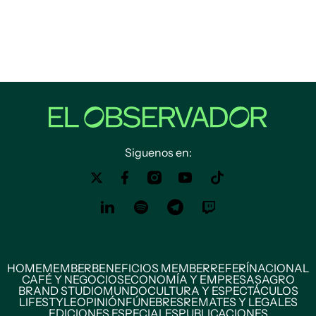
Siguenos en:
HOME
MEMBER
BENEFICIOS MEMBER
REFERÍ
NACIONAL
CAFÉ Y NEGOCIOS
ECONOMÍA Y EMPRESAS
AGRO
BRAND STUDIO
MUNDO
CULTURA Y ESPECTÁCULOS
LIFESTYLE
OPINIÓN
FÚNEBRES
REMATES Y LEGALES
EDICIONES ESPECIALES
PUBLICACIONES