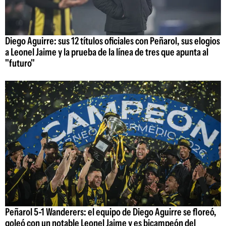
Diego Aguirre: sus 12 títulos oficiales con Peñarol, sus elogios
a Leonel Jaime y la prueba de la línea de tres que apunta al
"futuro"
Peñarol 5-1 Wanderers: el equipo de Diego Aguirre se floreó,
goleó con un notable Leonel Jaime y es bicampeón del