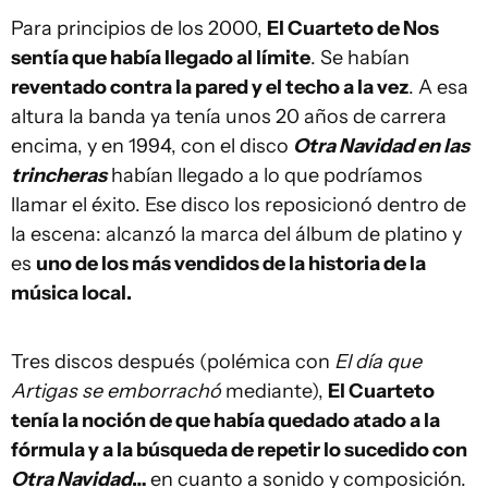
Para principios de los 2000,
El Cuarteto de Nos
sentía que había llegado al límite
. Se habían
reventado contra la pared y el techo a la vez
. A esa
altura la banda ya tenía unos 20 años de carrera
encima, y en 1994, con el disco
Otra Navidad en las
trincheras
habían llegado a lo que podríamos
llamar el éxito. Ese disco los reposicionó dentro de
la escena: alcanzó la marca del álbum de platino y
es
uno de los más vendidos de la historia de la
música local.
Tres discos después (polémica con
El día que
Artigas se emborrachó
mediante),
El Cuarteto
tenía la noción de que había quedado atado a la
fórmula y a la búsqueda de repetir lo sucedido con
Otra Navidad
…
en cuanto a sonido y composición.