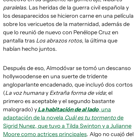
paralelas.
Las heridas de la guerra civil española y
los desaparecidos se hicieron carne en una película
sobre los vericuetos de la maternidad, además de
que lo reunió de nuevo con Penélope Cruz en
pantalla tras
Los abrazos rotos
, la última que
habían hecho juntos.
Después de eso, Almodóvar se tomó un descanso
hollywoodense en una suerte de tridente
angloparlante encadenado, que incluyó dos cortos
(
La voz humana
y
Extraña forma de vida
; el
primero es aceptable y el segundo bastante
malogrado) y
La habitación de al lado
, una
adaptación de la novela
Cuál es tu tormento
de
Sigrid Nunez, que tuvo a Tilda Swinton y a Julianne
Moore como actrices principales
. Algo no cuajó del