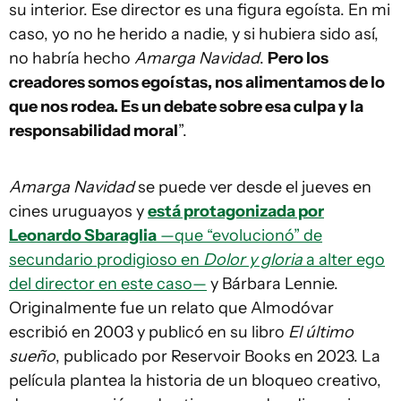
su interior. Ese director es una figura egoísta. En mi
caso, yo no he herido a nadie, y si hubiera sido así,
no habría hecho
Amarga Navidad
.
Pero los
creadores somos egoístas, nos alimentamos de lo
que nos rodea. Es un debate sobre esa culpa y la
responsabilidad moral
”.
Amarga Navidad
se puede ver desde el jueves en
cines uruguayos y
está protagonizada por
Leonardo Sbaraglia
—que “evolucionó” de
secundario prodigioso en
Dolor y gloria
a alter ego
del director en este caso—
y Bárbara Lennie.
Originalmente fue un relato que Almodóvar
escribió en 2003 y publicó en su libro
El último
sueño
, publicado por Reservoir Books en 2023. La
película plantea la historia de un bloqueo creativo,