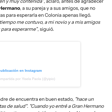
ien y muy contenida”
, aclaró, antes de agradecer
 Hermano
, a su pareja y a sus amigos, que no
as para esperarla en Colonia apenas llegó.
l tiempo me contuvo, a mi novio y a mis amigos
s para esperarme”
, siguió.
publicación en Instagram
mpartida por Yisela Paola (@yipio)
adre de encuentra en buen estado,
"hace un
as de salud"
.
"Cuando yo entré a Gran Hermano