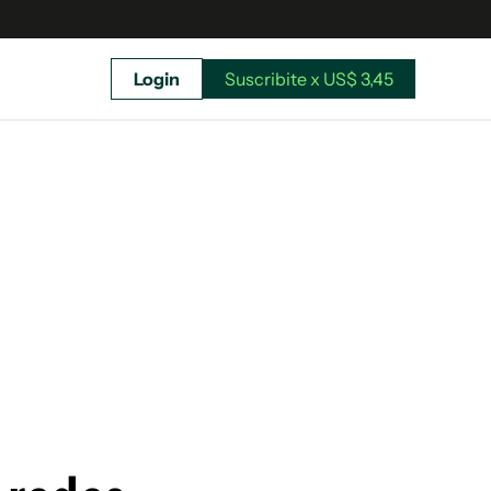
Login
Suscribite x US$ 3,45
uscríbete ahora a El Observador y elegí hasta
donde llegar.
Suscribite x US$ 3,45