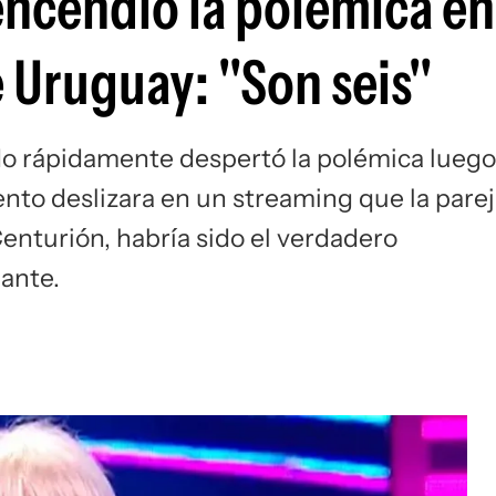
encendió la polémica en
e Uruguay: "Son seis"
ado rápidamente despertó la polémica luego
to deslizara en un streaming que la parej
Centurión, habría sido el verdadero
iante.