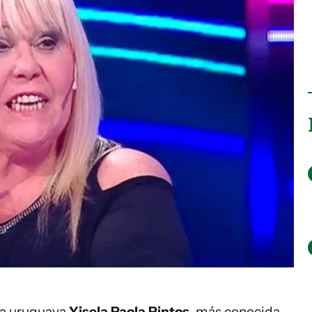
 la uruguaya
Yisela Paola Pintos
, más conocida