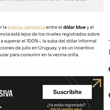
r la
brecha cambiaria
entre el
dólar blue
y el
encia está lejos de los niveles registrados sobre
 superar el 100%–, la suba del dólar informal
ciones de julio en Uruguay, y es un incentivo
uzar para consumir en la vecina orilla.
SIVA
Suscribite
.
¿Ya estás registrado?
Iniciá sesión aquí