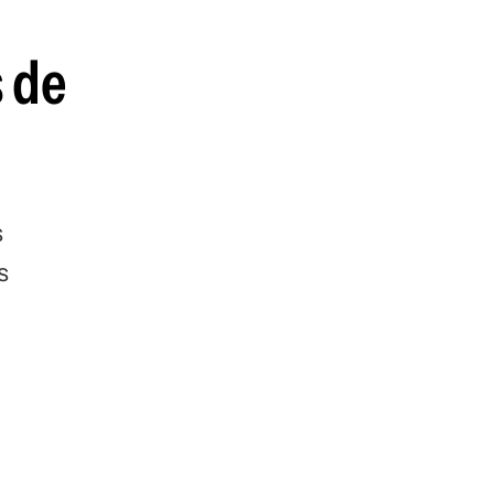
s de
s
s