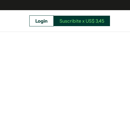
Login
Suscribite x US$ 3,45
uscríbete ahora a El Observador y elegí hasta
donde llegar.
Suscribite x US$ 3,45