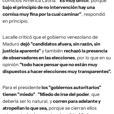
comicios América Latina.
"Es muy difícil
, porque
bajo el principio de no intervención hay una
cornisa muy fina por la cual caminar"
, respondió
en principio.
Lacalle criticó que el gobierno venezolano de
Maduro
dejó "candidatos afuera, sin razón, sin
justicia aparente"
y también
rechazó la presencia
de observadores en las elecciones
, por lo que en su
opinión
"todo hace pensar que no están muy
dispuestos a hacer elecciones muy transparentes".
Para el presidente
los "gobiernos autoritarios"
tienen "miedo"
.
"Miedo de irse del poder
, que
debería ser lo natural, y
corren para adelante y
atropellan lo que sea,
porque se cierran ellos