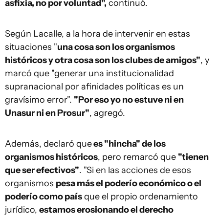
asfixia, no por voluntad",
continuó.
Según Lacalle, a la hora de intervenir en estas
situaciones "
una cosa son los organismos
históricos y otra cosa son los clubes de amigos"
, y
marcó que "generar una institucionalidad
supranacional por afinidades políticas es un
gravísimo error".
"Por eso yo no estuve ni en
Unasur ni en Prosur"
, agregó.
Además, declaró que
es "hincha" de los
organismos históricos
, pero remarcó que
"tienen
que ser efectivos"
. "Si en las acciones de esos
organismos
pesa más el poderío económico o el
poderío como país
que el propio ordenamiento
jurídico,
estamos erosionando el derecho