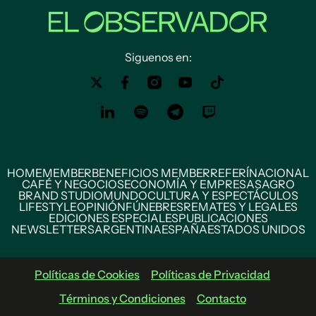
Siguenos en:
HOME
MEMBER
BENEFICIOS MEMBER
REFERÍ
NACIONAL
CAFÉ Y NEGOCIOS
ECONOMÍA Y EMPRESAS
AGRO
BRAND STUDIO
MUNDO
CULTURA Y ESPECTÁCULOS
LIFESTYLE
OPINIÓN
FÚNEBRES
REMATES Y LEGALES
EDICIONES ESPECIALES
PUBLICACIONES
NEWSLETTERS
ARGENTINA
ESPAÑA
ESTADOS UNIDOS
Políticas de Cookies
Políticas de Privacidad
Términos y Condiciones
Contacto