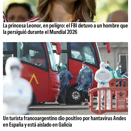
La princesa Leonor, en peligro: el FBI detuvo a un hombre que
la persiguió durante el Mundial 2026
Un turista francoargentino dio positivo por hantavirus Andes
en España y está aislado en Galicia