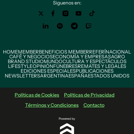
Siguenos en:
HOME
MEMBER
BENEFICIOS MEMBER
REFERÍ
NACIONAL
CAFÉ Y NEGOCIOS
ECONOMÍA Y EMPRESAS
AGRO
BRAND STUDIO
MUNDO
CULTURA Y ESPECTÁCULOS
LIFESTYLE
OPINIÓN
FÚNEBRES
REMATES Y LEGALES
EDICIONES ESPECIALES
PUBLICACIONES
NEWSLETTERS
ARGENTINA
ESPAÑA
ESTADOS UNIDOS
Políticas de Cookies
Políticas de Privacidad
Términos y Condiciones
Contacto