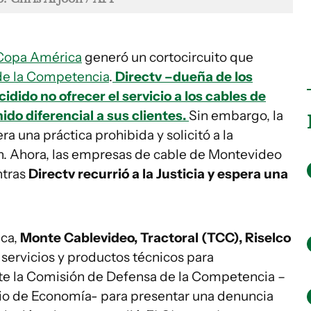
Copa América
generó un cortocircuito que
de la Competencia
.
Directv –dueña de los
dido no ofrecer el servicio a los cables de
do diferencial a sus clientes.
Sin embargo, la
a una práctica prohibida y solicitó a la
n. Ahora, las empresas de cable de Montevideo
ntras
Directv recurrió a la Justicia y espera una
ca,
Monte Cablevideo, Tractoral (TCC), Riselco
servicios y productos técnicos para
te la Comisión de Defensa de la Competencia –
io de Economía- para presentar una denuncia