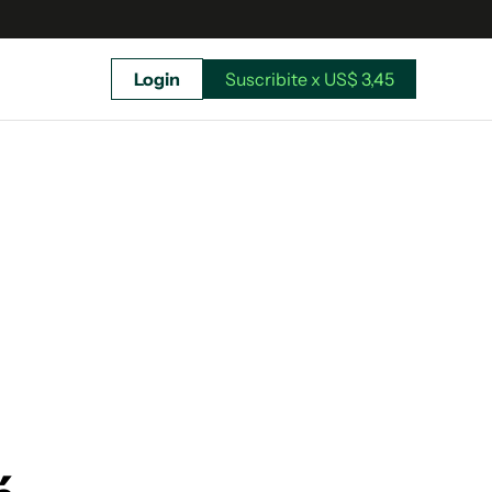
Login
Suscribite x US$ 3,45
uscríbete ahora a El Observador y elegí hasta
donde llegar.
Suscribite x US$ 3,45