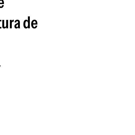
é
tura de
,