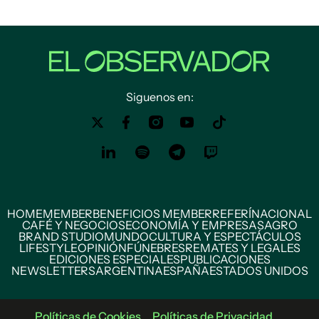
Siguenos en:
HOME
MEMBER
BENEFICIOS MEMBER
REFERÍ
NACIONAL
CAFÉ Y NEGOCIOS
ECONOMÍA Y EMPRESAS
AGRO
BRAND STUDIO
MUNDO
CULTURA Y ESPECTÁCULOS
LIFESTYLE
OPINIÓN
FÚNEBRES
REMATES Y LEGALES
EDICIONES ESPECIALES
PUBLICACIONES
NEWSLETTERS
ARGENTINA
ESPAÑA
ESTADOS UNIDOS
Políticas de Cookies
Políticas de Privacidad