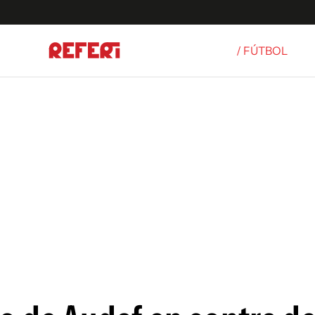
/ FÚTBOL
Olímpicos
S
tbol
g
ortivo