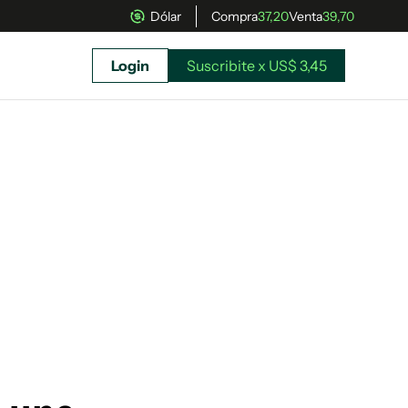
Dólar
Compra
37,20
Venta
39,70
Login
Suscribite x US$ 3,45
uscríbete ahora a El Observador y elegí hasta
donde llegar.
Suscribite x US$ 3,45