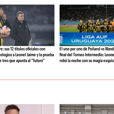
: sus 12 títulos oficiales con
El uno por uno de Peñarol vs Wande
 elogios a Leonel Jaime y la prueba
final del Torneo Intermedio: Leone
de tres que apunta al "futuro"
robó la noche con su magia exquis