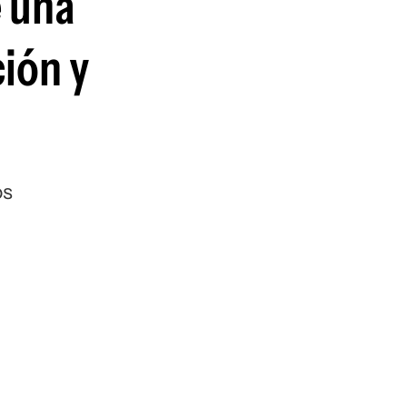
e una
guenos en:
ción y
os