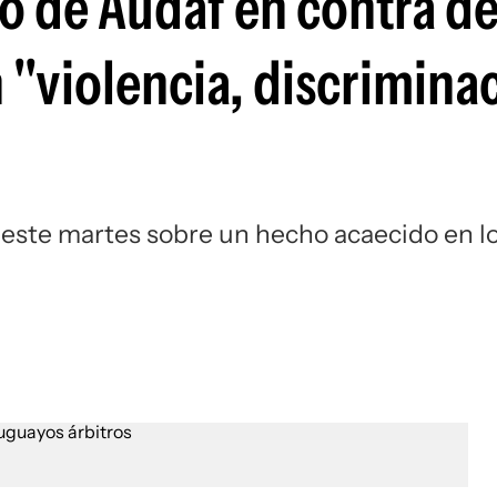
o de Audaf en contra d
Si
 "violencia, discrimina
ó este martes sobre un hecho acaecido en l