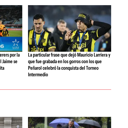
rers por la
La particular frase que dejó Mauricio Larriera y
l Jaime se
que fue grabada en los gorros con los que
ita
Peñarol celebró la conquista del Torneo
Intermedio