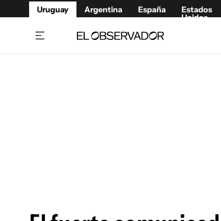
Uruguay
Argentina
España
Estados
Unidos
Home
Juegos 
Referí
Rugby
Fútbol
Básque
Mundial 2026
Tenis
Resultados Deportivos
Runnin
Fútbol internacional
Polidep
Copa Libertadores
Motor