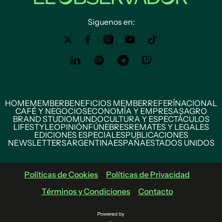
Siguenos en:
HOME
MEMBER
BENEFICIOS MEMBER
REFERÍ
NACIONAL
CAFÉ Y NEGOCIOS
ECONOMÍA Y EMPRESAS
AGRO
BRAND STUDIO
MUNDO
CULTURA Y ESPECTÁCULOS
LIFESTYLE
OPINIÓN
FÚNEBRES
REMATES Y LEGALES
EDICIONES ESPECIALES
PUBLICACIONES
NEWSLETTERS
ARGENTINA
ESPAÑA
ESTADOS UNIDOS
Políticas de Cookies
Políticas de Privacidad
Términos y Condiciones
Contacto