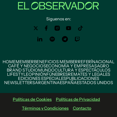
Siguenos en:
HOME
MEMBER
BENEFICIOS MEMBER
REFERÍ
NACIONAL
CAFÉ Y NEGOCIOS
ECONOMÍA Y EMPRESAS
AGRO
BRAND STUDIO
MUNDO
CULTURA Y ESPECTÁCULOS
LIFESTYLE
OPINIÓN
FÚNEBRES
REMATES Y LEGALES
EDICIONES ESPECIALES
PUBLICACIONES
NEWSLETTERS
ARGENTINA
ESPAÑA
ESTADOS UNIDOS
Políticas de Cookies
Políticas de Privacidad
Términos y Condiciones
Contacto