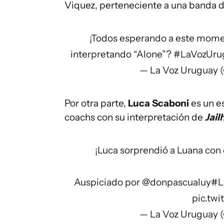
Viquez, perteneciente a una banda 
¡Todos esperando a este momen
interpretando “Alone”?
#LaVozUru
— La Voz Uruguay 
Por otra parte,
Luca Scaboni
es un es
coachs con su interpretación de
Jail
¡Luca sorprendió a Luana con 
Auspiciado por @donpascualuy
#L
pic.twi
— La Voz Uruguay 