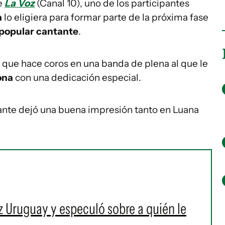
e
La Voz
(Canal 10), uno de los participantes
a
lo eligiera para formar parte de la próxima fase
a popular cantante
.
n que hace coros en una banda de plena al que le
ona
con una dedicación especial.
ipante dejó una buena impresión tanto en Luana
z Uruguay y especuló sobre a quién le