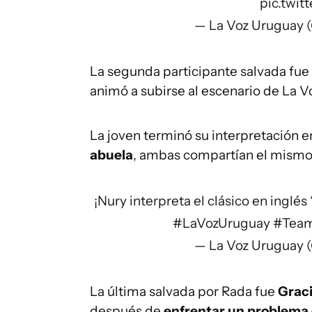
pic.twi
— La Voz Uruguay 
La segunda participante salvada fue
animó a subirse al escenario de La V
La joven terminó su interpretación 
abuela
, ambas compartían el mism
¡Nury interpreta el clásico en inglés
#LaVozUruguay
#Tea
— La Voz Uruguay 
La última salvada por Rada fue
Grac
después de
enfrentar un problema 