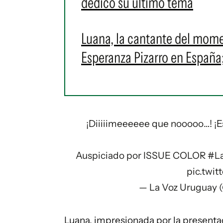
dedicó su último tema
Luana, la cantante del mome
Esperanza Pizarro en España;
¡Diiiiimeeeeee que nooooo…! ¡Es
Auspiciado por ISSUE COLOR
#L
pic.twi
— La Voz Uruguay 
Luana, impresionada por la presentac