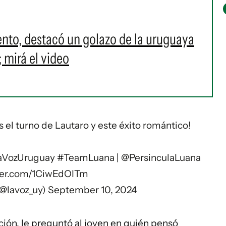
nto, destacó un golazo de la uruguaya
 mirá el video
 el turno de Lautaro y este éxito romántico!
aVozUruguay
#TeamLuana
|
@PersinculaLuana
tter.com/1CiwEdOITm
(@lavoz_uy)
September 10, 2024
ión, le preguntó al joven en quién pensó