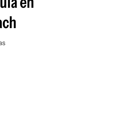
ula en
ach
as