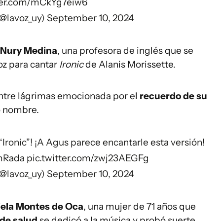
tter.com/mCkYg7eiw6
(@lavoz_uy)
September 10, 2024
Nury Medina
, una profesora de inglés que se
oz para cantar
Ironic
de Alanis Morissette.
entre lágrimas emocionada por el
recuerdo de su
o nombre.
 “Ironic”! ¡A Agus parece encantarle esta versión!
mRada
pic.twitter.com/zwj23AEGFg
(@lavoz_uy)
September 10, 2024
iela Montes de Oca
, una mujer de 71 años que
de salud
se dedicó a la música y probó suerte