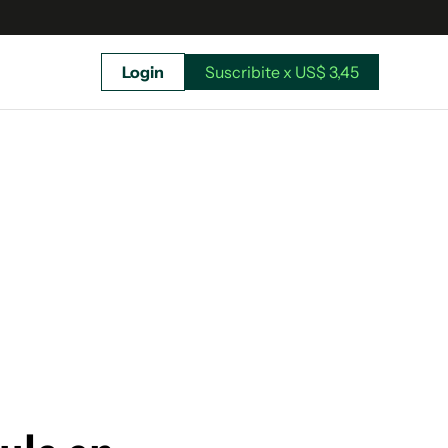
Login
Suscribite x US$ 3,45
uscríbete ahora a El Observador y elegí hasta
donde llegar.
Suscribite x US$ 3,45