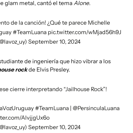
de glam metal, cantó el tema
Alone
.
to de la canción! ¿Qué te parece Michelle
guay
#TeamLuana
pic.twitter.com/wMjad56h9J
(@lavoz_uy)
September 10, 2024
tudiante de ingeniería que hizo vibrar a los
house rock
de Elvis Presley.
ese cierre interpretando “Jailhouse Rock”!
aVozUruguay
#TeamLuana
|
@PersinculaLuana
tter.com/AlvjjgUx6o
(@lavoz_uy)
September 10, 2024