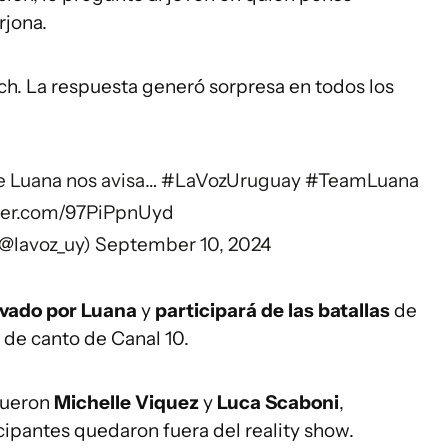
rjona.
ach. La respuesta generó sorpresa en todos los
de Luana nos avisa…
#LaVozUruguay
#TeamLuana
tter.com/97PiPpnUyd
(@lavoz_uy)
September 10, 2024
alvado por Luana
y
participará de las batallas
de
 de canto de Canal 10.
 fueron
Michelle Viquez
y
Luca Scaboni
,
icipantes quedaron fuera del reality show
.