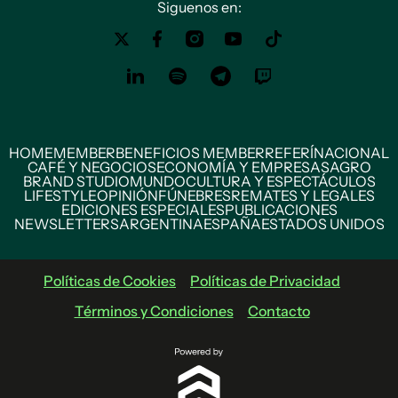
Siguenos en:
HOME
MEMBER
BENEFICIOS MEMBER
REFERÍ
NACIONAL
CAFÉ Y NEGOCIOS
ECONOMÍA Y EMPRESAS
AGRO
BRAND STUDIO
MUNDO
CULTURA Y ESPECTÁCULOS
LIFESTYLE
OPINIÓN
FÚNEBRES
REMATES Y LEGALES
EDICIONES ESPECIALES
PUBLICACIONES
NEWSLETTERS
ARGENTINA
ESPAÑA
ESTADOS UNIDOS
Políticas de Cookies
Políticas de Privacidad
Términos y Condiciones
Contacto