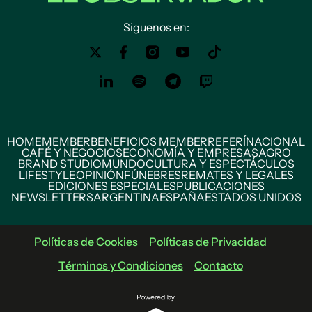
Siguenos en:
HOME
MEMBER
BENEFICIOS MEMBER
REFERÍ
NACIONAL
CAFÉ Y NEGOCIOS
ECONOMÍA Y EMPRESAS
AGRO
BRAND STUDIO
MUNDO
CULTURA Y ESPECTÁCULOS
LIFESTYLE
OPINIÓN
FÚNEBRES
REMATES Y LEGALES
EDICIONES ESPECIALES
PUBLICACIONES
NEWSLETTERS
ARGENTINA
ESPAÑA
ESTADOS UNIDOS
Políticas de Cookies
Políticas de Privacidad
Términos y Condiciones
Contacto