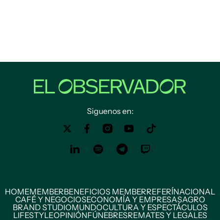
Siguenos en:
HOME
MEMBER
BENEFICIOS MEMBER
REFERÍ
NACIONAL
CAFÉ Y NEGOCIOS
ECONOMÍA Y EMPRESAS
AGRO
BRAND STUDIO
MUNDO
CULTURA Y ESPECTÁCULOS
LIFESTYLE
OPINIÓN
FÚNEBRES
REMATES Y LEGALES