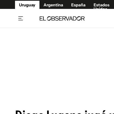
Uruguay
Argentina
España
Estados
Unidos
Home
Juegos 
Referí
Rugby
Fútbol
Básque
Mundial 2026
Tenis
Resultados Deportivos
Runnin
Fútbol internacional
Polidep
Copa Libertadores
Motor