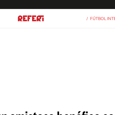
/
FÚTBOL IN
Olímpicos
S
tbol
g
ortivo