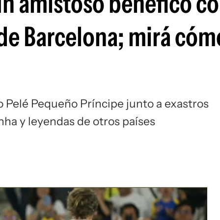
n amistoso benéfico co
Si
de Barcelona; mirá cóm
 Pelé Pequeño Príncipe junto a exastros
nha y leyendas de otros países