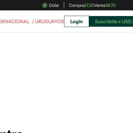
Dólar
Compra
37,20
Venta
39,70
TERNACIONAL
/ URUGUAYOS
Login
Suscribite x US$ 
uscríbete ahora a El Observador y elegí hasta
donde llegar.
Suscribite x US$ 3,45