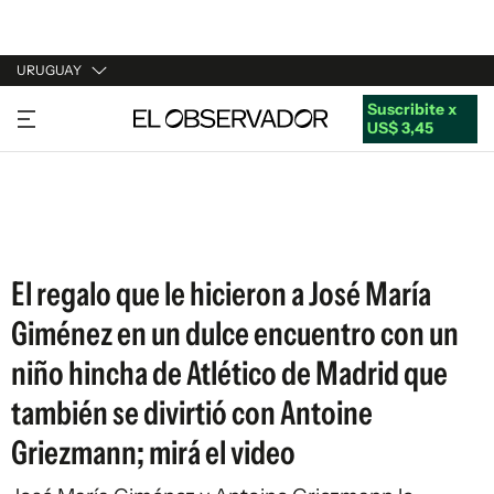
URUGUAY
Suscribite x
URUGUAY
US$ 3,45
ARGENTINA
ESPAÑA
ESTADOS UNIDOS
El regalo que le hicieron a José María
Giménez en un dulce encuentro con un
niño hincha de Atlético de Madrid que
también se divirtió con Antoine
Griezmann; mirá el video