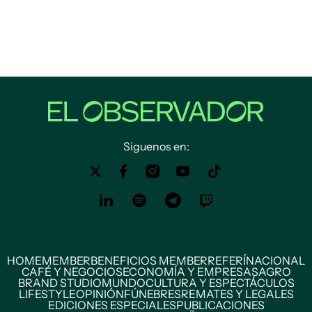
Siguenos en:
HOME
MEMBER
BENEFICIOS MEMBER
REFERÍ
NACIONAL
CAFÉ Y NEGOCIOS
ECONOMÍA Y EMPRESAS
AGRO
BRAND STUDIO
MUNDO
CULTURA Y ESPECTÁCULOS
LIFESTYLE
OPINIÓN
FÚNEBRES
REMATES Y LEGALES
EDICIONES ESPECIALES
PUBLICACIONES