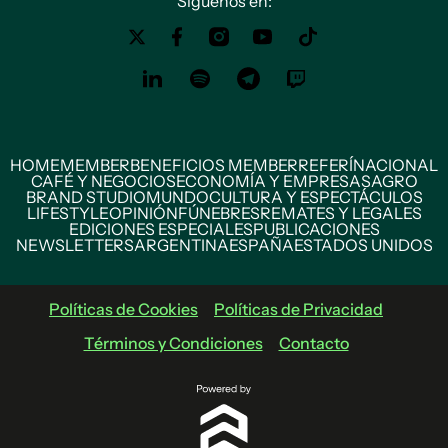
Siguenos en:
HOME
MEMBER
BENEFICIOS MEMBER
REFERÍ
NACIONAL
CAFÉ Y NEGOCIOS
ECONOMÍA Y EMPRESAS
AGRO
BRAND STUDIO
MUNDO
CULTURA Y ESPECTÁCULOS
LIFESTYLE
OPINIÓN
FÚNEBRES
REMATES Y LEGALES
EDICIONES ESPECIALES
PUBLICACIONES
NEWSLETTERS
ARGENTINA
ESPAÑA
ESTADOS UNIDOS
Políticas de Cookies
Políticas de Privacidad
Términos y Condiciones
Contacto