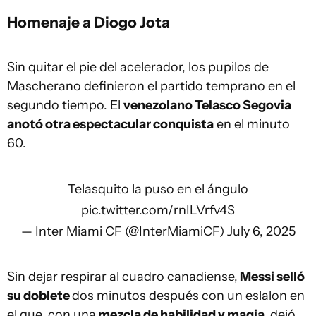
Homenaje a Diogo Jota
Sin quitar el pie del acelerador, los pupilos de
Mascherano definieron el partido temprano en el
segundo tiempo. El
venezolano Telasco Segovia
anotó otra espectacular conquista
en el minuto
60.
Telasquito la puso en el ángulo
pic.twitter.com/rnILVrfv4S
— Inter Miami CF (@InterMiamiCF)
July 6, 2025
Sin dejar respirar al cuadro canadiense,
Messi selló
su doblete
dos minutos después con un eslalon en
el que, con una
mezcla de habilidad y magia,
dejó