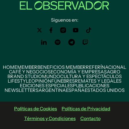
Siguenos en:
HOME
MEMBER
BENEFICIOS MEMBER
REFERÍ
NACIONAL
CAFÉ Y NEGOCIOS
ECONOMÍA Y EMPRESAS
AGRO
BRAND STUDIO
MUNDO
CULTURA Y ESPECTÁCULOS
LIFESTYLE
OPINIÓN
FÚNEBRES
REMATES Y LEGALES
EDICIONES ESPECIALES
PUBLICACIONES
NEWSLETTERS
ARGENTINA
ESPAÑA
ESTADOS UNIDOS
Políticas de Cookies
Políticas de Privacidad
Términos y Condiciones
Contacto