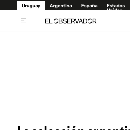
Uruguay
Argentina
España
Estados
Unidos
Home
Juegos 
Referí
Rugby
Fútbol
Básque
Mundial 2026
Tenis
Resultados Deportivos
Runnin
Fútbol internacional
Polidep
Copa Libertadores
Motor