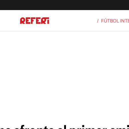
/
FÚTBOL IN
Olímpicos
S
tbol
g
ortivo