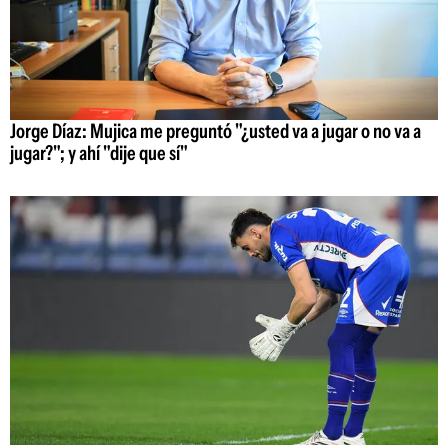
Jorge Díaz: Mujica me preguntó "¿usted va a jugar o no va a
jugar?"; y ahí "dije que sí"