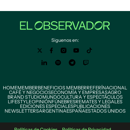
Siguenos en:
HOME
MEMBER
BENEFICIOS MEMBER
REFERÍ
NACIONAL
CAFÉ Y NEGOCIOS
ECONOMÍA Y EMPRESAS
AGRO
BRAND STUDIO
MUNDO
CULTURA Y ESPECTÁCULOS
LIFESTYLE
OPINIÓN
FÚNEBRES
REMATES Y LEGALES
EDICIONES ESPECIALES
PUBLICACIONES
NEWSLETTERS
ARGENTINA
ESPAÑA
ESTADOS UNIDOS
Políticas de Cookies
Políticas de Privacidad