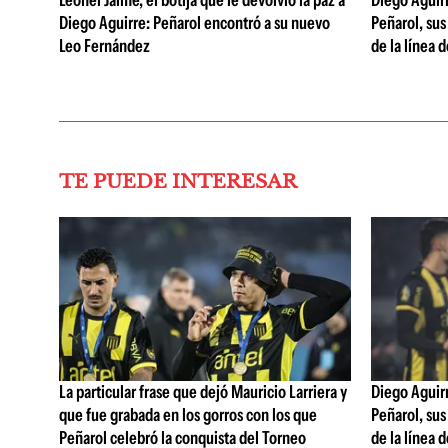
Leonel Jaime, el botija que le devolvió la paz a
Diego Aguirre
Diego Aguirre: Peñarol encontró a su nuevo
Peñarol, sus
Leo Fernández
de la línea 
TE PUEDE INTERESAR
La particular frase que dejó Mauricio Larriera y
Diego Aguirre
que fue grabada en los gorros con los que
Peñarol, sus
Peñarol celebró la conquista del Torneo
de la línea 