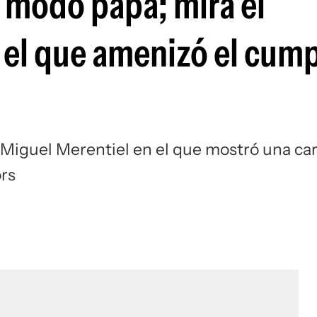
 modo papá; mirá el
Si
 el que amenizó el cum
e Miguel Merentiel en el que mostró una ca
ors