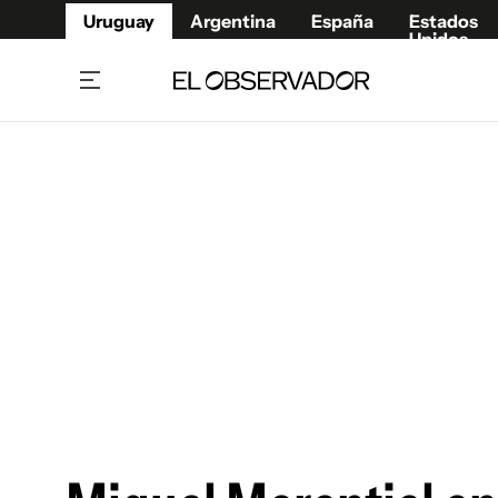
Uruguay
Argentina
España
Estados
Unidos
Home
Juegos 
Referí
Rugby
Fútbol
Básque
Mundial 2026
Tenis
Resultados Deportivos
Runnin
Fútbol internacional
Polidep
Copa Libertadores
Motor