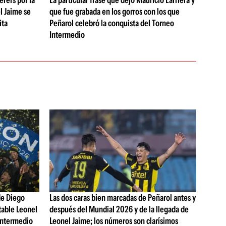
rers por la
La particular frase que dejó Mauricio Larriera y
l Jaime se
que fue grabada en los gorros con los que
ita
Peñarol celebró la conquista del Torneo
Intermedio
de Diego
Las dos caras bien marcadas de Peñarol antes y
table Leonel
después del Mundial 2026 y de la llegada de
Intermedio
Leonel Jaime; los números son clarísimos