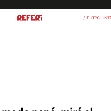
/
FÚTBOL IN
Olímpicos
S
tbol
g
ortivo