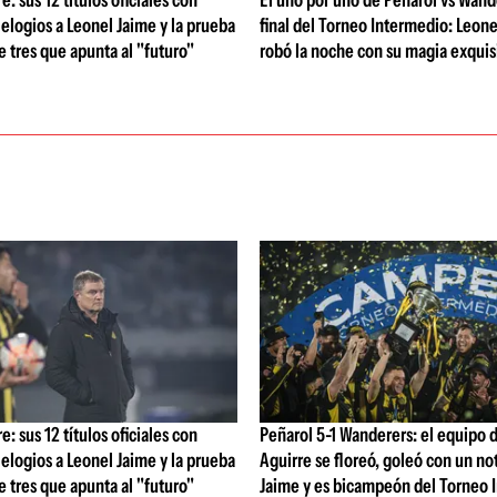
: sus 12 títulos oficiales con
El uno por uno de Peñarol vs Wande
 elogios a Leonel Jaime y la prueba
final del Torneo Intermedio: Leone
de tres que apunta al "futuro"
robó la noche con su magia exquis
: sus 12 títulos oficiales con
Peñarol 5-1 Wanderers: el equipo 
 elogios a Leonel Jaime y la prueba
Aguirre se floreó, goleó con un no
de tres que apunta al "futuro"
Jaime y es bicampeón del Torneo 