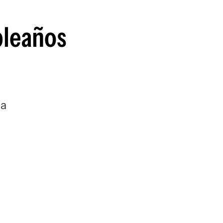
guenos en:
pleaños
ra