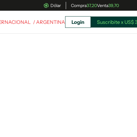
Dólar
Compra
37,20
Venta
39,70
TERNACIONAL
/ ARGENTINA
Login
Suscribite x US$ 
uscríbete ahora a El Observador y elegí hasta
donde llegar.
Suscribite x US$ 3,45