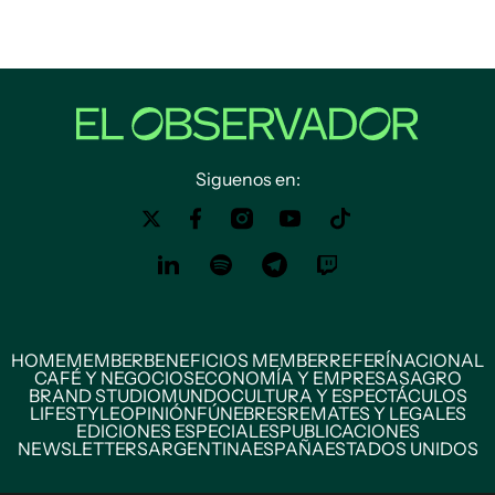
Siguenos en:
HOME
MEMBER
BENEFICIOS MEMBER
REFERÍ
NACIONAL
CAFÉ Y NEGOCIOS
ECONOMÍA Y EMPRESAS
AGRO
BRAND STUDIO
MUNDO
CULTURA Y ESPECTÁCULOS
LIFESTYLE
OPINIÓN
FÚNEBRES
REMATES Y LEGALES
EDICIONES ESPECIALES
PUBLICACIONES
NEWSLETTERS
ARGENTINA
ESPAÑA
ESTADOS UNIDOS