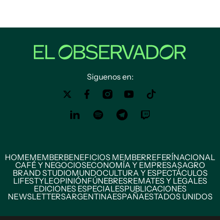
Siguenos en:
HOME
MEMBER
BENEFICIOS MEMBER
REFERÍ
NACIONAL
CAFÉ Y NEGOCIOS
ECONOMÍA Y EMPRESAS
AGRO
BRAND STUDIO
MUNDO
CULTURA Y ESPECTÁCULOS
LIFESTYLE
OPINIÓN
FÚNEBRES
REMATES Y LEGALES
EDICIONES ESPECIALES
PUBLICACIONES
NEWSLETTERS
ARGENTINA
ESPAÑA
ESTADOS UNIDOS