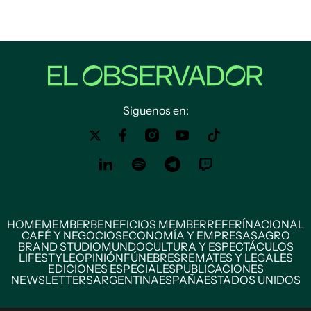
Siguenos en:
HOME
MEMBER
BENEFICIOS MEMBER
REFERÍ
NACIONAL
CAFÉ Y NEGOCIOS
ECONOMÍA Y EMPRESAS
AGRO
BRAND STUDIO
MUNDO
CULTURA Y ESPECTÁCULOS
LIFESTYLE
OPINIÓN
FÚNEBRES
REMATES Y LEGALES
EDICIONES ESPECIALES
PUBLICACIONES
NEWSLETTERS
ARGENTINA
ESPAÑA
ESTADOS UNIDOS