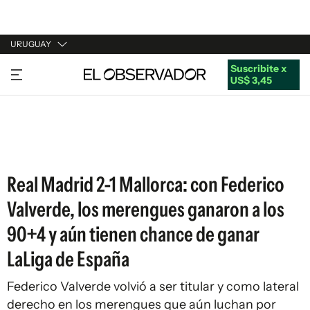
URUGUAY
Suscribite x
URUGUAY
US$ 3,45
ARGENTINA
ESPAÑA
ESTADOS UNIDOS
Real Madrid 2-1 Mallorca: con Federico
Valverde, los merengues ganaron a los
90+4 y aún tienen chance de ganar
LaLiga de España
Federico Valverde volvió a ser titular y como lateral
derecho en los merengues que aún luchan por