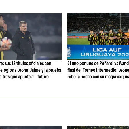
: sus 12 títulos oficiales con
El uno por uno de Peñarol vs Wande
 elogios a Leonel Jaime y la prueba
final del Torneo Intermedio: Leone
de tres que apunta al "futuro"
robó la noche con su magia exquis