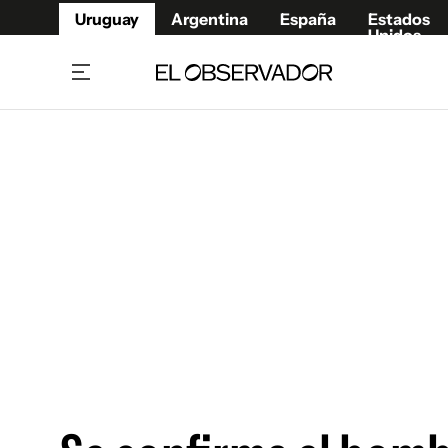
Uruguay
Argentina
España
Estados
Unidos
Home
Juegos 
Referí
Rugby
Fútbol
Básque
Mundial 2026
Tenis
Resultados Deportivos
Runnin
Fútbol internacional
Polidep
Copa Libertadores
Motor