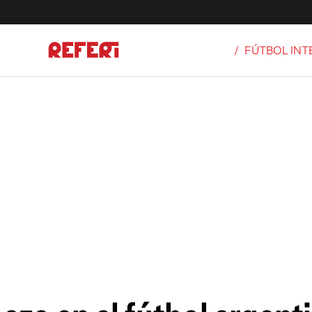
/
FÚTBOL IN
Olímpicos
S
tbol
g
ortivo