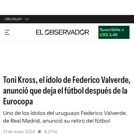
URUGUAY
Suscribite x
URUGUAY
US$ 3,45
ARGENTINA
ESPAÑA
ESTADOS UNIDOS
Toni Kross, el ídolo de Federico Valverde,
anunció que deja el fútbol después de la
Eurocopa
Uno de los ídolos del uruguayo Federico Valverde,
de Real Madrid, anunció su retiro del fútbol
21 de mayo 2024
8:21 hs