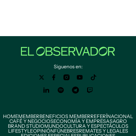
Siguenos en:
HOME
MEMBER
BENEFICIOS MEMBER
REFERÍ
NACIONAL
CAFÉ Y NEGOCIOS
ECONOMÍA Y EMPRESAS
AGRO
BRAND STUDIO
MUNDO
CULTURA Y ESPECTÁCULOS
LIFESTYLE
OPINIÓN
FÚNEBRES
REMATES Y LEGALES
EDICIONES ESPECIALES
PUBLICACIONES