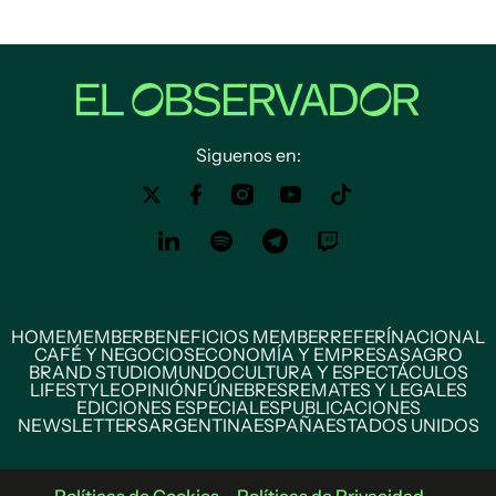
Siguenos en:
HOME
MEMBER
BENEFICIOS MEMBER
REFERÍ
NACIONAL
CAFÉ Y NEGOCIOS
ECONOMÍA Y EMPRESAS
AGRO
BRAND STUDIO
MUNDO
CULTURA Y ESPECTÁCULOS
LIFESTYLE
OPINIÓN
FÚNEBRES
REMATES Y LEGALES
EDICIONES ESPECIALES
PUBLICACIONES
NEWSLETTERS
ARGENTINA
ESPAÑA
ESTADOS UNIDOS
Políticas de Cookies
Políticas de Privacidad