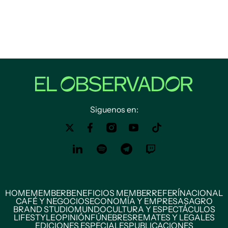
Siguenos en:
HOME
MEMBER
BENEFICIOS MEMBER
REFERÍ
NACIONAL
CAFÉ Y NEGOCIOS
ECONOMÍA Y EMPRESAS
AGRO
BRAND STUDIO
MUNDO
CULTURA Y ESPECTÁCULOS
LIFESTYLE
OPINIÓN
FÚNEBRES
REMATES Y LEGALES
EDICIONES ESPECIALES
PUBLICACIONES