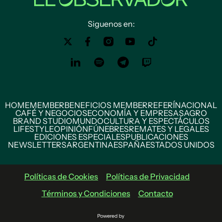
Siguenos en:
HOME
MEMBER
BENEFICIOS MEMBER
REFERÍ
NACIONAL
CAFÉ Y NEGOCIOS
ECONOMÍA Y EMPRESAS
AGRO
BRAND STUDIO
MUNDO
CULTURA Y ESPECTÁCULOS
LIFESTYLE
OPINIÓN
FÚNEBRES
REMATES Y LEGALES
EDICIONES ESPECIALES
PUBLICACIONES
NEWSLETTERS
ARGENTINA
ESPAÑA
ESTADOS UNIDOS
Políticas de Cookies
Políticas de Privacidad
Términos y Condiciones
Contacto