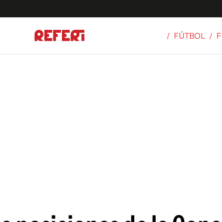
/
FÚTBOL
/
F
Olímpicos
S
tbol
g
ortivo