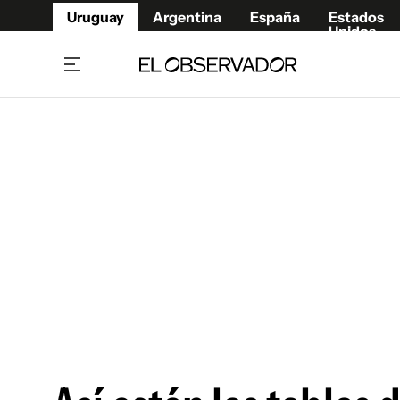
Uruguay
Argentina
España
Estados
Unidos
Home
Juegos 
Referí
Rugby
Fútbol
Básque
Mundial 2026
Tenis
Resultados Deportivos
Runnin
Fútbol internacional
Polidep
Copa Libertadores
Motor