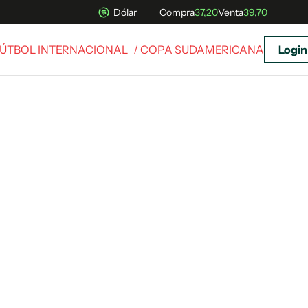
Dólar
Compra
37,20
Venta
39,70
ÚTBOL INTERNACIONAL
/ COPA SUDAMERICANA
Login
uscríbete ahora a El Observador y elegí hasta
donde llegar.
Suscribite x US$ 3,45