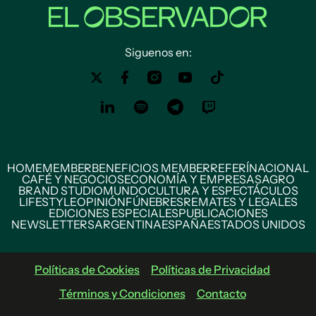
Siguenos en:
HOME
MEMBER
BENEFICIOS MEMBER
REFERÍ
NACIONAL
CAFÉ Y NEGOCIOS
ECONOMÍA Y EMPRESAS
AGRO
BRAND STUDIO
MUNDO
CULTURA Y ESPECTÁCULOS
LIFESTYLE
OPINIÓN
FÚNEBRES
REMATES Y LEGALES
EDICIONES ESPECIALES
PUBLICACIONES
NEWSLETTERS
ARGENTINA
ESPAÑA
ESTADOS UNIDOS
Políticas de Cookies
Políticas de Privacidad
Términos y Condiciones
Contacto