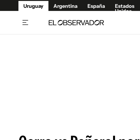
Uruguay
Argentina
España
Estados
Unidos
Home
Juegos 
Referí
Rugby
Fútbol
Básque
Mundial 2026
Tenis
Resultados Deportivos
Runnin
Fútbol internacional
Polidep
Copa Libertadores
Motor