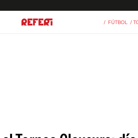
/
FÚTBOL
/ 
Olímpicos
S
tbol
g
ortivo