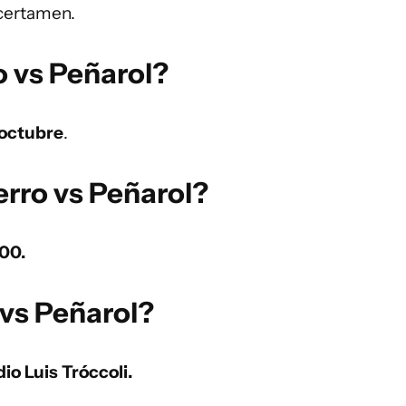
 certamen.
 vs Peñarol?
 octubre
.
erro vs Peñarol?
.00.
vs Peñarol?
io Luis Tróccoli.