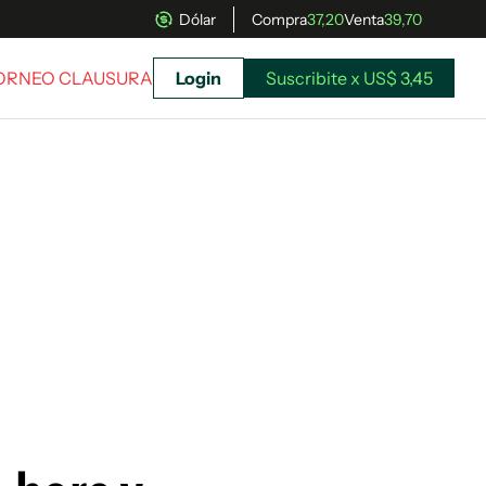
Dólar
Compra
37,20
Venta
39,70
TORNEO CLAUSURA
Login
Suscribite x US$ 3,45
uscríbete ahora a El Observador y elegí hasta
donde llegar.
Suscribite x US$ 3,45