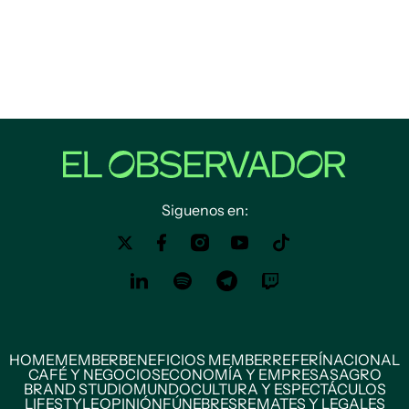
Siguenos en:
HOME
MEMBER
BENEFICIOS MEMBER
REFERÍ
NACIONAL
CAFÉ Y NEGOCIOS
ECONOMÍA Y EMPRESAS
AGRO
BRAND STUDIO
MUNDO
CULTURA Y ESPECTÁCULOS
LIFESTYLE
OPINIÓN
FÚNEBRES
REMATES Y LEGALES