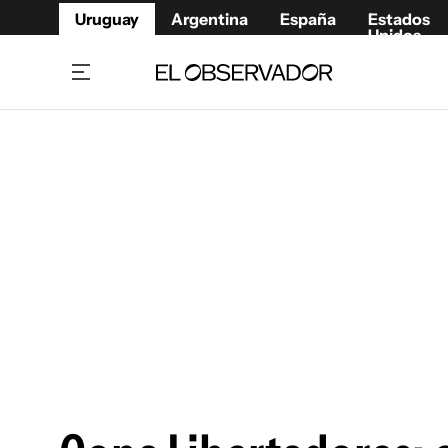
Uruguay
Argentina
España
Estados
Unidos
Home
Juegos 
Referí
Rugby
Fútbol
Básque
Mundial 2026
Tenis
Resultados Deportivos
Runnin
Fútbol internacional
Polidep
Copa Libertadores
Motor