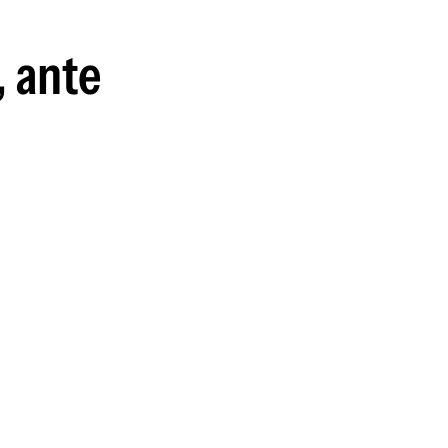
guenos en:
, ante