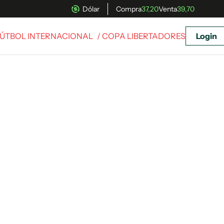
Dólar
Compra
37,20
Venta
39,70
ÚTBOL INTERNACIONAL
/ COPA LIBERTADORES
Login
uscríbete ahora a El Observador y elegí hasta
donde llegar.
Suscribite x US$ 3,45