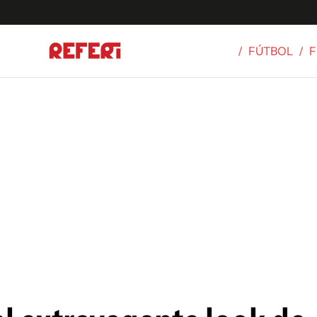
/
FÚTBOL
/
F
Olímpicos
S
tbol
g
ortivo