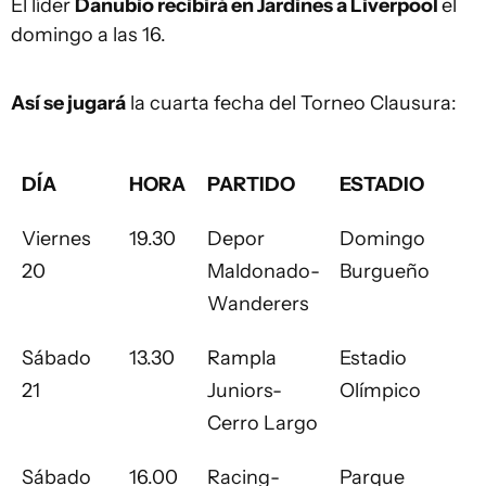
El líder
Danubio recibirá en Jardines a Liverpool
el
domingo a las 16.
Así se jugará
la cuarta fecha del Torneo Clausura:
DÍA
HORA
PARTIDO
ESTADIO
Viernes
19.30
Depor
Domingo
20
Maldonado-
Burgueño
Wanderers
Sábado
13.30
Rampla
Estadio
21
Juniors-
Olímpico
Cerro Largo
Sábado
16.00
Racing-
Parque