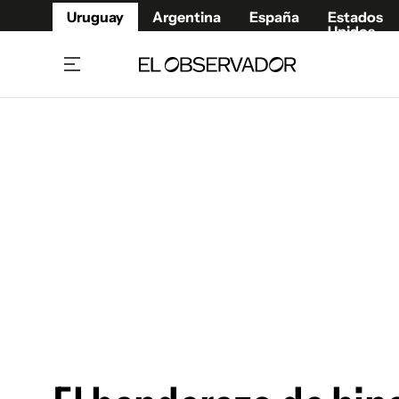
Uruguay
Argentina
España
Estados
Unidos
Home
Juegos 
Referí
Rugby
Fútbol
Básque
Mundial 2026
Tenis
Resultados Deportivos
Runnin
Fútbol internacional
Polidep
Copa Libertadores
Motor