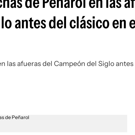
has de Peñarol en las a
Si
o antes del clásico en e
n las afueras del Campeón del Siglo antes
l