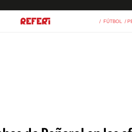
/
FÚTBOL
/ 
Olímpicos
S
tbol
g
ortivo