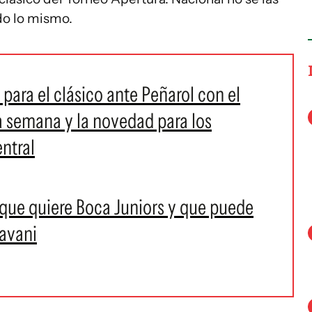
do lo mismo.
ara el clásico ante Peñarol con el
a semana y la novedad para los
ntral
l que quiere Boca Juniors y que puede
avani