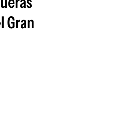
fueras
guenos en:
l Gran