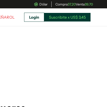
Dólar
Compra
37,20
Venta
39,70
PEÑAROL
Login
Suscribite x US$ 3,45
uscríbete ahora a El Observador y elegí hasta
donde llegar.
Suscribite x US$ 3,45