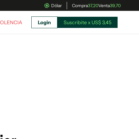
Dólar
Compra
37,20
Venta
39,70
VIOLENCIA
Login
Suscribite x US$ 3,45
uscríbete ahora a El Observador y elegí hasta
donde llegar.
Suscribite x US$ 3,45