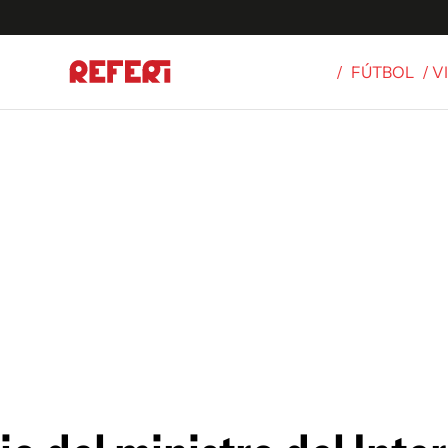
/
FÚTBOL
/ 
Olímpicos
S
tbol
g
ortivo