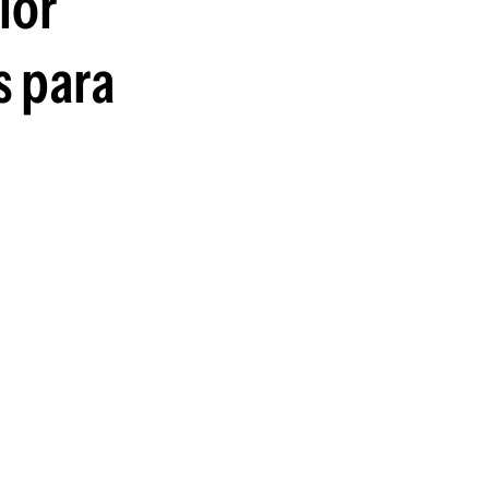
ior
guenos en:
s para