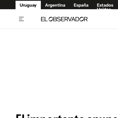
Uruguay
Argentina
España
Estados
Unidos
Home
Juegos 
Referí
Rugby
Fútbol
Básque
Mundial 2026
Tenis
Resultados Deportivos
Runnin
Fútbol internacional
Polidep
Copa Libertadores
Motor